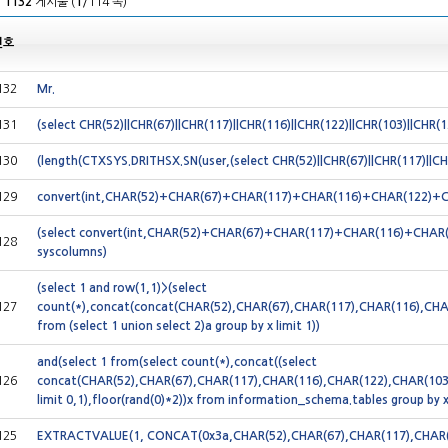
체
1132
게시물 (
1
/114 쪽)
번호
132
Mr.
131
(select CHR(52)||CHR(67)||CHR(117)||CHR(116)||CHR(122)||CHR(103)||CHR(
130
(length(CTXSYS.DRITHSX.SN(user,(select CHR(52)||CHR(67)||CHR(117)||CH
129
convert(int,CHAR(52)+CHAR(67)+CHAR(117)+CHAR(116)+CHAR(122)+
(select convert(int,CHAR(52)+CHAR(67)+CHAR(117)+CHAR(116)+CH
128
syscolumns)
(select 1 and row(1,1)>(select
127
count(*),concat(concat(CHAR(52),CHAR(67),CHAR(117),CHAR(116),CHAR
from (select 1 union select 2)a group by x limit 1))
and(select 1 from(select count(*),concat((select
126
concat(CHAR(52),CHAR(67),CHAR(117),CHAR(116),CHAR(122),CHAR(103
limit 0,1),floor(rand(0)*2))x from information_schema.tables group by 
125
EXTRACTVALUE(1, CONCAT(0x3a,CHAR(52),CHAR(67),CHAR(117),CHAR(1