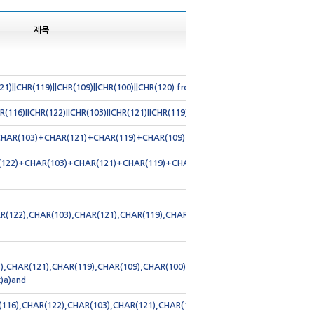
제목
121)||CHR(119)||CHR(109)||CHR(100)||CHR(120) from DUAL)
R(116)||CHR(122)||CHR(103)||CHR(121)||CHR(119)||CHR(109)||CHR(100)||CHR(120) 
CHAR(103)+CHAR(121)+CHAR(119)+CHAR(109)+CHAR(100)+CHAR(120))
AR(122)+CHAR(103)+CHAR(121)+CHAR(119)+CHAR(109)+CHAR(100)+CHAR(120)
(122),CHAR(103),CHAR(121),CHAR(119),CHAR(109),CHAR(100),CHAR(120)),floo
),CHAR(121),CHAR(119),CHAR(109),CHAR(100),CHAR(120)) from information_
x)a)and
16),CHAR(122),CHAR(103),CHAR(121),CHAR(119),CHAR(109),CHAR(100),CHAR