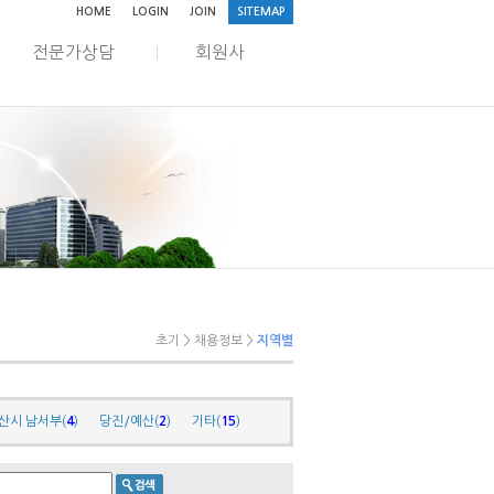
HOME
LOGIN
JOIN
SITEMAP
전문가상담
회원사
초기 > 채용정보 >
지역별
산시 남서부(
4
)
당진/예산(
2
)
기타(
15
)