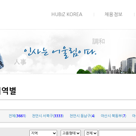
HUBIZ KOREA
채용정보
지역별
전체(
3661
)
천안시 서북구(
3333
)
천안시 동남구(
4
)
아산시 북동부(
7
)
아